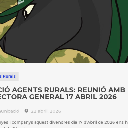
s Rurals
CIÓ AGENTS RURALS: REUNIÓ AMB 
ECTORA GENERAL 17 ABRIL 2026
nicació
22 abril, 2026
es i companys aquest divendres dia 17 d’Abril de 2026 ens 