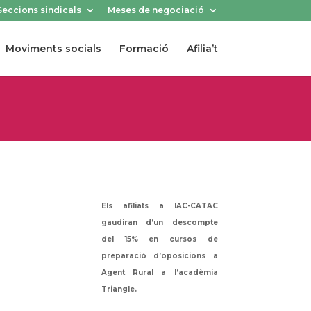
Seccions sindicals
Meses de negociació
Moviments socials
Formació
Afilia’t
Els afiliats a IAC-CATAC
gaudiran d’un descompte
del 15% en cursos de
preparació d’oposicions a
Agent Rural a l’acadèmia
Triangle.