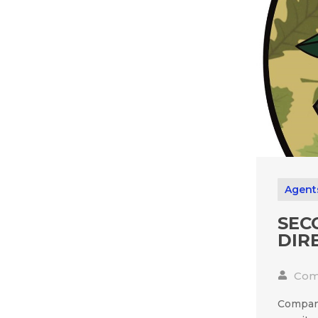
Agent
SEC
DIR
Comu
Company