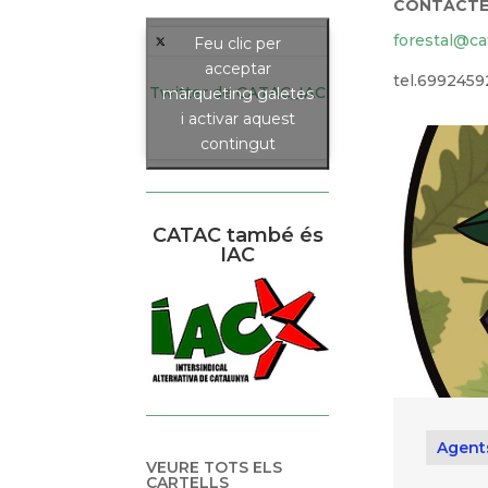
CONTACTE
forestal@ca
Feu clic per
acceptar
tel.6992459
Twitter de CATAC_IAC
màrqueting galetes
i activar aquest
contingut
CATAC també és
IAC
Agent
VEURE TOTS ELS
CARTELLS