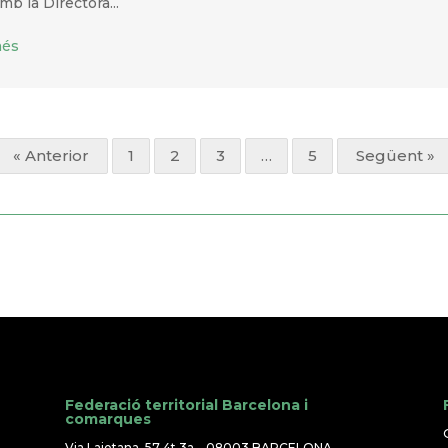
mb la Directora...
més
« Anterior
1
2
3
…
5
Següent »
Federació territorial Barcelona i
comarques
Via Laietana, 57 4t 3a – 08003 BARCELONA