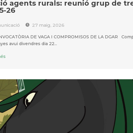
ió agents rurals: reunió grup de tr
5-26
nicació
27 maig, 2026
VOCATÒRIA DE VAGA I COMPROMISOS DE LA DGAR Compa
es avui divendres dia 22...
més