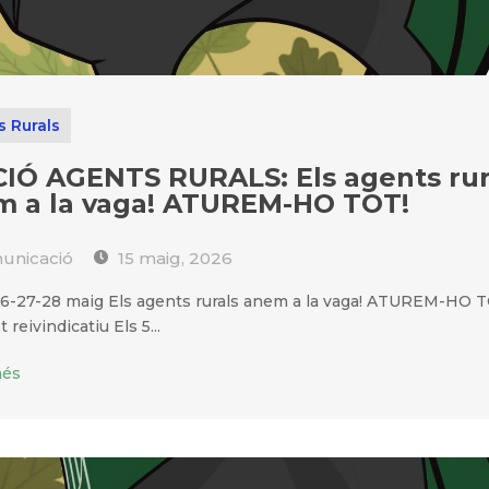
s Rurals
IÓ AGENTS RURALS: Els agents rur
m a la vaga! ATUREM-HO TOT!
nicació
15 maig, 2026
-27-28 maig Els agents rurals anem a la vaga! ATUREM-HO T
 reivindicatiu Els 5...
més