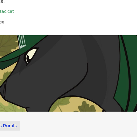
S:
tac.cat
29
s Rurals