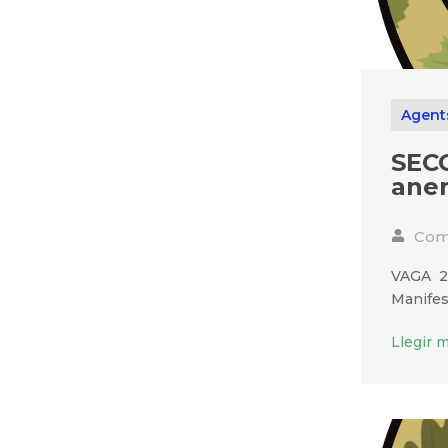
Agent
SECC
ane
Comu
VAGA 26
Manifest
Llegir 