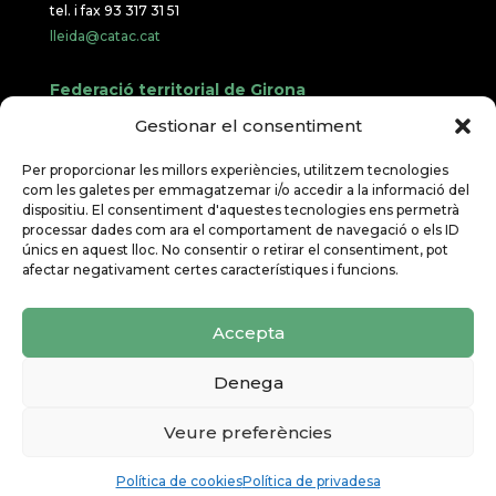
tel. i fax 93 317 31 51
lleida@catac.cat
Federació territorial de Girona
Gran Via de Jaume I, núm. 9, 3r
Gestionar el consentiment
porta A, despatx 2 17001 Girona
Per proporcionar les millors experiències, utilitzem tecnologies
tel. 658 222 715
com les galetes per emmagatzemar i/o accedir a la informació del
dispositiu. El consentiment d'aquestes tecnologies ens permetrà
girona@catac.cat
processar dades com ara el comportament de navegació o els ID
únics en aquest lloc. No consentir o retirar el consentiment, pot
Federació territorial de Tarragona
afectar negativament certes característiques i funcions.
Avda. Ramón i Cajal 52, 1er, cp. 43005
Accepta
tel. 660 784 831
tarragona@catac.cat
Denega
Veure preferències
Política de cookies
Política de privadesa
Avís legal
|
Política de privadesa
|
Política de Cookies